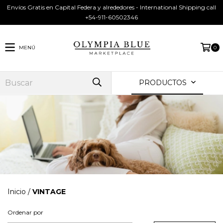
Envíos Gratis en Capital Federa y alrededores - International Shipping call
+54-911-60502346
MENÚ
0
PRODUCTOS
Inicio
/
VINTAGE
Ordenar por